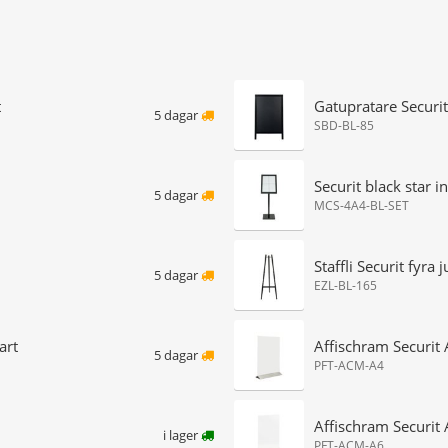
t
Gatupratare Securit
5 dagar
SBD-BL-85
Securit black star 
5 dagar
MCS-4A4-BL-SET
Staffli Securit fyra 
5 dagar
EZL-BL-165
art
Affischram Securit
5 dagar
PFT-ACM-A4
Affischram Securit
i lager
PFT-ACM-A6