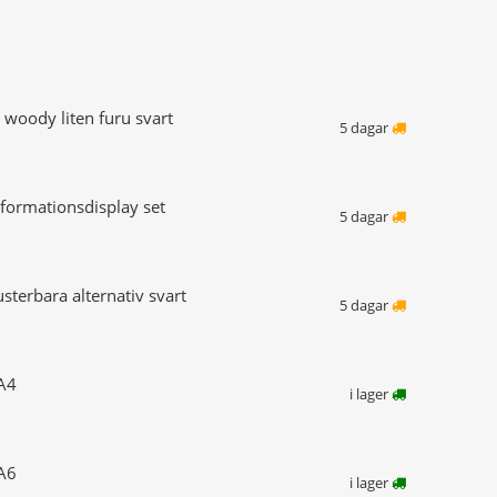
 woody liten furu svart
5 dagar
informationsdisplay set
5 dagar
justerbara alternativ svart
5 dagar
 A4
i lager
 A6
i lager