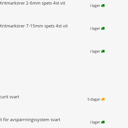
 Kritmarkörer 2-6mm spets 4st vit
i lager
 Kritmarkörer 7-15mm spets 4st vit
i lager
i lager
urit svart
5 dagar
t för avspärrningssystem svart
i lager