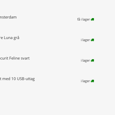
 Amsterdam
få i lager
are Luna grå
i lager
urit Feline svart
i lager
it med 10 USB-uttag
i lager