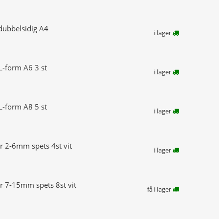
 dubbelsidig A4
i lager
 L-form A6 3 st
i lager
 L-form A8 5 st
i lager
r 2-6mm spets 4st vit
i lager
er 7-15mm spets 8st vit
få i lager