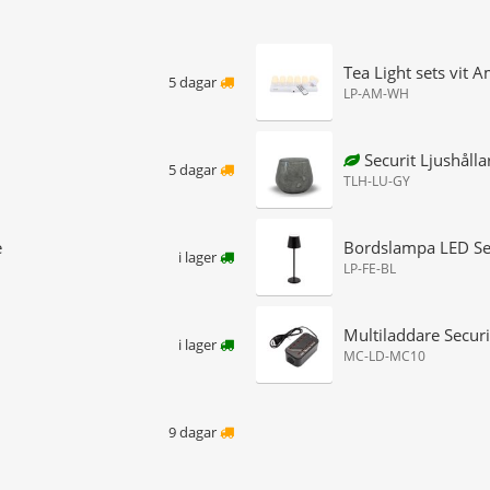
Tea Light sets vit
5 dagar
LP-AM-WH
Securit Ljushåll
5 dagar
TLH-LU-GY
e
Bordslampa LED Sec
i lager
LP-FE-BL
Multiladdare Secur
i lager
MC-LD-MC10
9 dagar