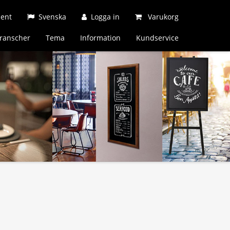
ment
Svenska
Logga in
Varukorg
ranscher
Tema
Information
Kundservice