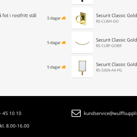
ot i rostfritt stål
Securit Classic Gold 
5 dagar
RS-CLWH-GO
Securit Classic Gold
5 dagar
RS-CLRP-GOBR
Securit Classic Gold 
5 dagar
RS-SIGN-A4-PG
- 45 10 10
kundservice@wulffsuppli
kl. 8.00-16.00