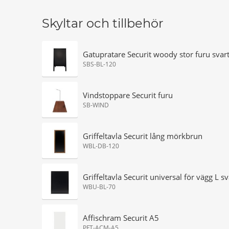
Skyltar och tillbehör
Gatupratare Securit woody stor furu svar
SBS-BL-120
Vindstoppare Securit furu
SB-WIND
Griffeltavla Securit lång mörkbrun
WBL-DB-120
Griffeltavla Securit universal för vägg L sv
WBU-BL-70
Affischram Securit A5
PFT-ACM-A5