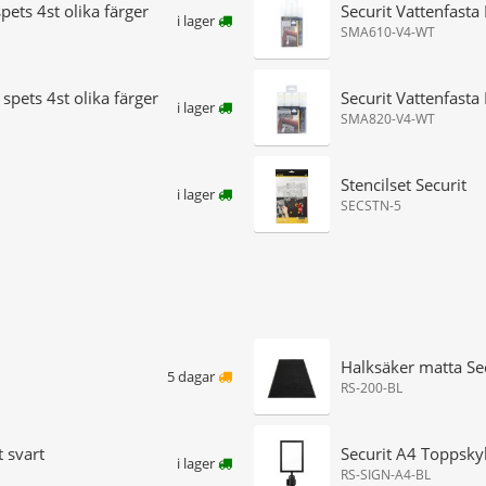
ets 4st olika färger
Securit Vattenfasta
i lager
SMA610-V4-WT
pets 4st olika färger
Securit Vattenfasta
i lager
SMA820-V4-WT
Stencilset Securit
i lager
SECSTN-5
Halksäker matta Sec
5 dagar
RS-200-BL
 svart
Securit A4 Toppskyl
i lager
RS-SIGN-A4-BL