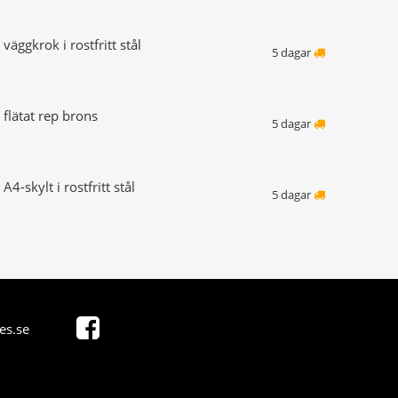
väggkrok i rostfritt stål
5 dagar
 flätat rep brons
5 dagar
A4-skylt i rostfritt stål
5 dagar
es.se