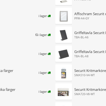
Affischram Securit
i lager
PFW-A4-GY
Griffeltavla Securit
få i lager
TBA-BL-A6
Griffeltavla Securit
i lager
TBA-BL-A8
ka färger
Securit Kritmarköre
i lager
SMA510-V4-WT
ika färger
Securit Kritmarkör
i lager
SMA720-V8-WT