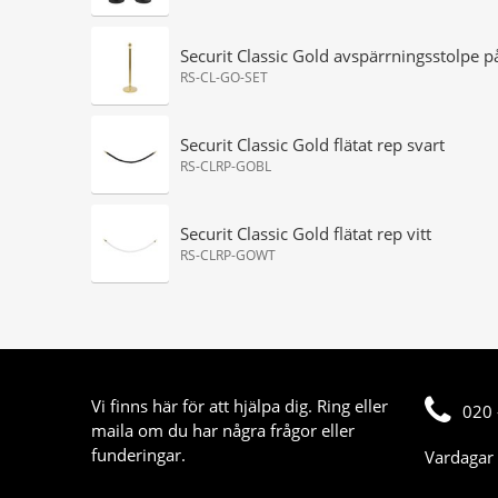
Securit Classic Gold avspärrningsstolpe på f
RS-CL-GO-SET
Securit Classic Gold flätat rep svart
RS-CLRP-GOBL
Securit Classic Gold flätat rep vitt
RS-CLRP-GOWT
Vi finns här för att hjälpa dig. Ring eller
020 
maila om du har några frågor eller
funderingar.
Vardagar 