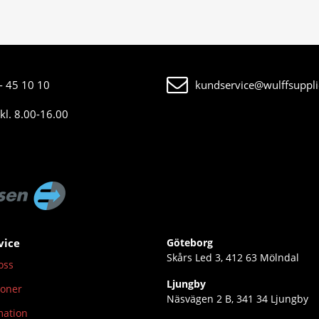
- 45 10 10
kundservice@wulffsuppli
kl. 8.00-16.00
vice
Göteborg
Skårs Led 3, 412 63 Mölndal
oss
Ljungby
ioner
Näsvägen 2 B, 341 34 Ljungby
mation