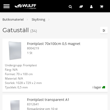
Butiksmateriel
Skyltning
Gatuställ
(34)
Frontplast 70x100cm 0,5 magnet
8004219
1 St
Undergrupp: Frontplast
Färg: N/A
Format: 70 x 100 cm
Material: N/A
Storlek: 1028 x 729 x 2 mm
i lager
Tjocklek: 0,5 mm
Frontplast transparent A1
8312641
förpackning om 10 st