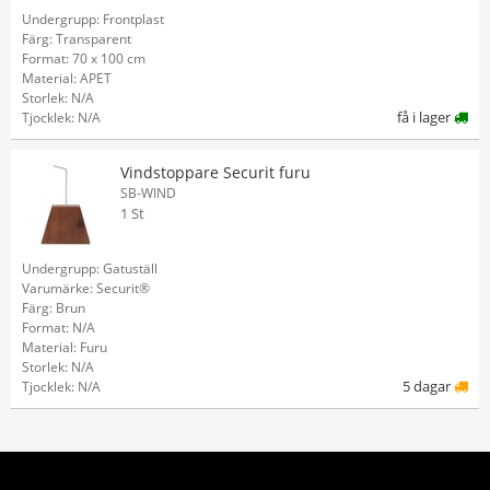
Undergrupp: Frontplast
Färg: Transparent
Format: 70 x 100 cm
Material: APET
Storlek: N/A
få i lager
Tjocklek: N/A
Vindstoppare Securit furu
SB-WIND
1 St
Undergrupp: Gatuställ
Varumärke: Securit®
Färg: Brun
Format: N/A
Material: Furu
Storlek: N/A
5 dagar
Tjocklek: N/A