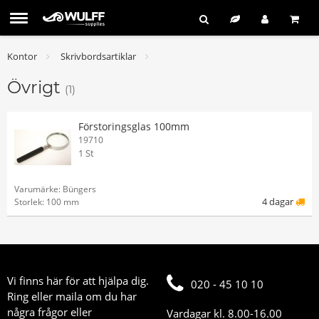
Kontor
Skrivbordsartiklar
Övrigt
(1)
Förstoringsglas 100mm
19710
1 St
Varumärke: Büngers
4 dagar
Storlek: 100 mm
Vi finns här för att hjälpa dig.
020 - 45 10 10
Ring eller maila om du har
några frågor eller
Vardagar kl. 8.00-16.00