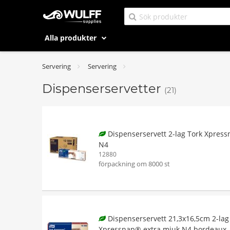
Alla produkter
Servering
Servering
Dispenserservetter
(21)
Dispenserservett 2-lag Tork Xpres
N4
12880
förpackning om 8000 st
Dispenserservett 21,3x16,5cm 2-lag
Xpressnap® extra mjuk N4 bordeaux