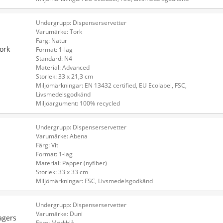
Undergrupp: Dispenserservetter
Varumärke: Tork
Färg: Natur
ork
Format: 1-lag
Standard: N4
Material: Advanced
Storlek: 33 x 21,3 cm
Miljömärkningar: EN 13432 certified, EU Ecolabel, FSC,
Livsmedelsgodkänd
Miljöargument: 100% recycled
Undergrupp: Dispenserservetter
Varumärke: Abena
Färg: Vit
Format: 1-lag
Material: Papper (nyfiber)
Storlek: 33 x 33 cm
Miljömärkningar: FSC, Livsmedelsgodkänd
Undergrupp: Dispenserservetter
Varumärke: Duni
agers
Färg: Mörkblå