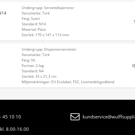
Undergrupp: Servettdispensrar
N14
Varumärke: Tork
Färg: Svart
Standard: N14
Material: Plast
Storlek: 170 x 141 x 113 mm
Undergrupp: Dispenserservetter
Varumärke: Tork
Färg: Vit
f
Format: 2-lag
Standard: N4
Storlek: 33 x 21,3 cm
Miljömärkningar: EU Ecolabel, FSC, Livsmedelsgodkänd
- 45 10 10
kundservice@wulffsuppli
kl. 8.00-16.00