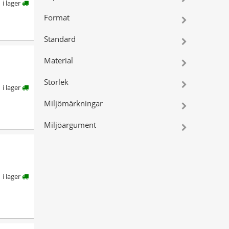
i lager
Format
Standard
Material
Storlek
i lager
Miljömärkningar
Miljöargument
i lager