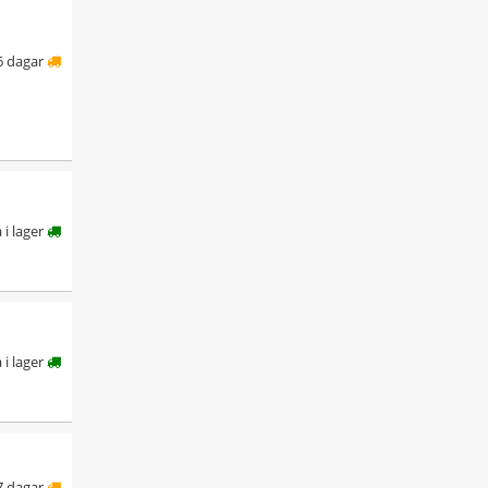
6 dagar
å i lager
å i lager
7 dagar