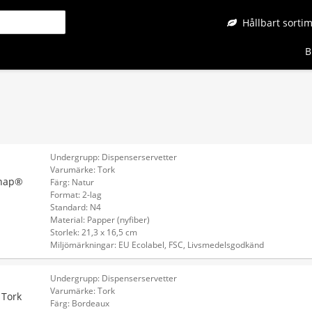
Hållbart sorti
B
Undergrupp: Dispenserservetter
Varumärke: Tork
snap®
Färg: Natur
Format: 2-lag
Standard: N4
Material: Papper (nyfiber)
Storlek: 21,3 x 16,5 cm
Miljömärkningar: EU Ecolabel, FSC, Livsmedelsgodkänd
Undergrupp: Dispenserservetter
Varumärke: Tork
 Tork
Färg: Bordeaux