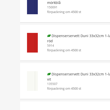
mörkblå
150091
förpackning om 4500 st
Dispenserservett Duni 33x32cm 1-l
röd
5914
förpackning om 4500 st
Dispenserservett Duni 33x32cm 1-l
vit
135507
förpackning om 4500 st