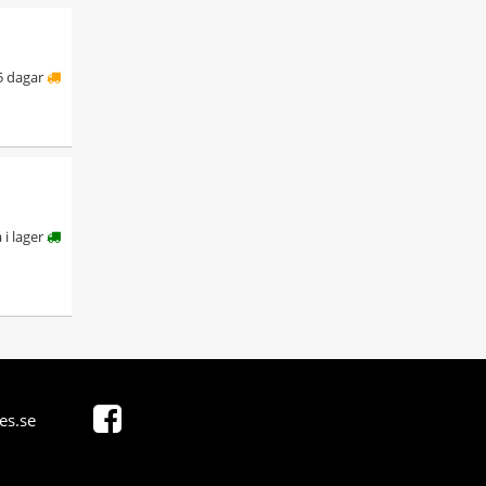
5 dagar
å i lager
es.se