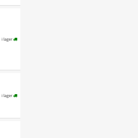
i lager
i lager