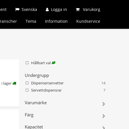
ment
Svenska
Logga in
Varukorg
ranscher
Tema
Information
Kundservice
Hållbart val
Undergrupp
Dispenserservetter
14
i lager
Servettdispensrar
7
Varumärke
Färg
Kapacitet