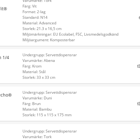
Varumärke: Tork
Färg: Vit
Fit®
Format: 2-lag
Standard: N14
Material: Advanced
Storlek: 21.3 x 16,5 cm
Miljömärkningar: EU Ecolabel, FSC, Livsmedelsgodkänd
Miljöargument: Komposterbar
Undergrupp: Servettdispensrar
m 1/4
Varumärke: Abena
f
Färg: Krom
Material: Stål
Storlek: 33 x 33 cm
Undergrupp: Servettdispensrar
oecho®
Varumärke: Duni
f
Färg: Brun
Material: Bambu
Storlek: 115 x 115 x 175 mm
Undergrupp: Servettdispensrar
Varumärke: Tork