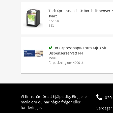
Tork Xpressnap Fit® Bordsdispenser 
svart
272900
1 St
Tork Xpressnap® Extra Mjuk Vit
Dispenserservett N4
15840
förpackning om 4000 st
Vi finns här för att hjälpa dig. Ring eller
020 
maila om du har några frågor eller
funderingar.
Vardagar 