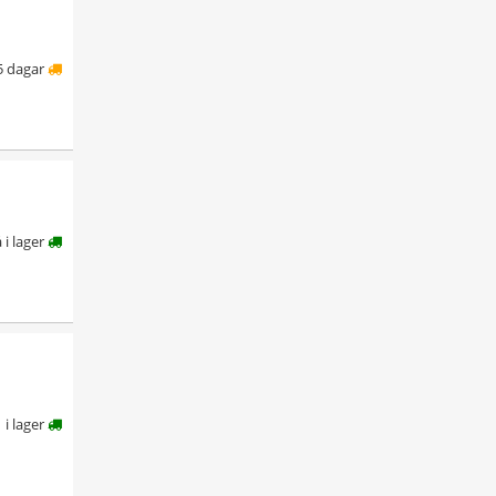
5 dagar
å i lager
i lager