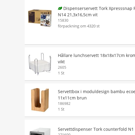
Dispenserservett Tork Xpresssnap 
N14 21,3x16,5cm vit
15830
förpackning om 4320 st
Hållare lunchservett 18x18x17cm kro
vikt
2605
1 St
Servettbox i moduldesign bambu ec
11x11cm brun
186982
1 St
Servettdispenser Tork counterfold N1
271600