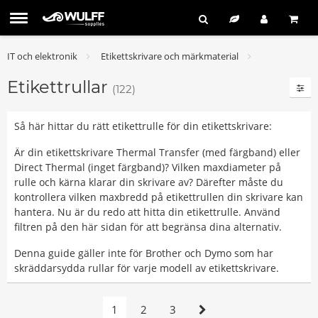
IT och elektronik
Etikettskrivare och märkmaterial
Etikettrullar
(122)
Så här hittar du rätt etikettrulle för din etikettskrivare:
Är din etikettskrivare Thermal Transfer (med färgband) eller
Direct Thermal (inget färgband)? Vilken maxdiameter på
rulle och kärna klarar din skrivare av? Därefter måste du
kontrollera vilken maxbredd på etikettrullen din skrivare kan
hantera. Nu är du redo att hitta din etikettrulle. Använd
filtren på den här sidan för att begränsa dina alternativ.
Denna guide gäller inte för Brother och Dymo som har
skräddarsydda rullar för varje modell av etikettskrivare.
1
2
3