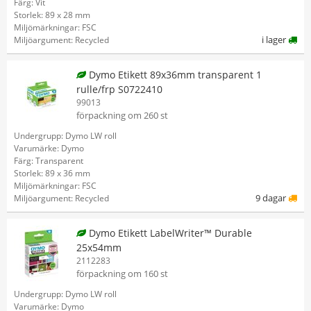
Färg: Vit
Storlek: 89 x 28 mm
Miljömärkningar: FSC
i lager
Miljöargument: Recycled
Dymo Etikett 89x36mm transparent 1
rulle/frp S0722410
99013
förpackning om 260 st
Undergrupp: Dymo LW roll
Varumärke: Dymo
Färg: Transparent
Storlek: 89 x 36 mm
Miljömärkningar: FSC
9 dagar
Miljöargument: Recycled
Dymo Etikett LabelWriter™ Durable
25x54mm
2112283
förpackning om 160 st
Undergrupp: Dymo LW roll
Varumärke: Dymo