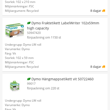
Storlek: 102 x 210 mm
Miljömärkningar: FSC
8 dagar
Miljöargument: Recycled
Dymo Fraktetikett LabelWriter 102x59mm
high capacity
S0947420
förpackning om 1150 st
Undergrupp: Dymo LW roll
Varumärke: Dymo
Färg: Vit
Storlek: 102 x 59 mm
Miljömärkningar: FSC
8 dagar
Miljöargument: Recycled
Dymo Hängmappsetikett vit S0722460
99017
förpackning om 220 st
Undergrupp: Dymo LW roll
Varumärke: Dymo
Färg: Vit