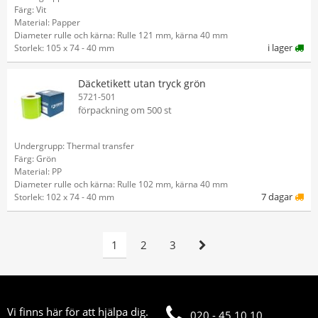
Färg: Vit
Material: Papper
Diameter rulle och kärna: Rulle 121 mm, kärna 40 mm
i lager
Storlek: 105 x 74 - 40 mm
Däcketikett utan tryck grön
5721-501
förpackning om 500 st
Undergrupp: Thermal transfer
Färg: Grön
Material: PP
Diameter rulle och kärna: Rulle 102 mm, kärna 40 mm
7 dagar
Storlek: 102 x 74 - 40 mm
1
2
3
Vi finns här för att hjälpa dig.
020 - 45 10 10