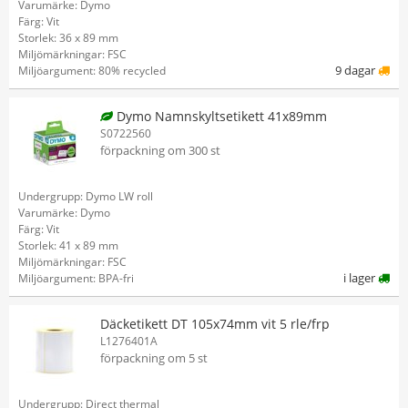
Varumärke: Dymo
Färg: Vit
Storlek: 36 x 89 mm
Miljömärkningar: FSC
9 dagar
Miljöargument: 80% recycled
Dymo Namnskyltsetikett 41x89mm
S0722560
förpackning om 300 st
Undergrupp: Dymo LW roll
Varumärke: Dymo
Färg: Vit
Storlek: 41 x 89 mm
Miljömärkningar: FSC
i lager
Miljöargument: BPA-fri
Däcketikett DT 105x74mm vit 5 rle/frp
L1276401A
förpackning om 5 st
Undergrupp: Direct thermal