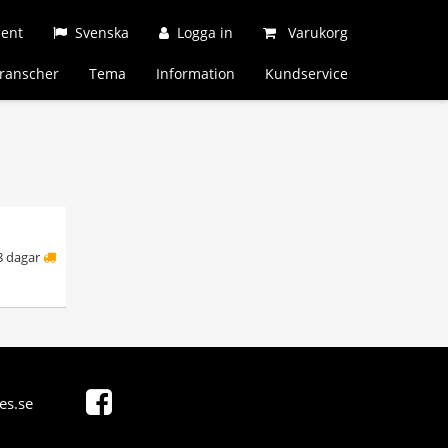
ment
Svenska
Logga in
Varukorg
ranscher
Tema
Information
Kundservice
8 dagar
es.se