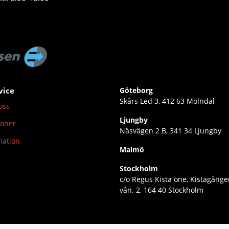
vice
Göteborg
Skårs Led 3, 412 63 Mölndal
oss
Ljungby
ioner
Näsvägen 2 B, 341 34 Ljungby
mation
Malmö
Stockholm
c/o Regus Kista one, Kistagånge
vån. 2, 164 40 Stockholm