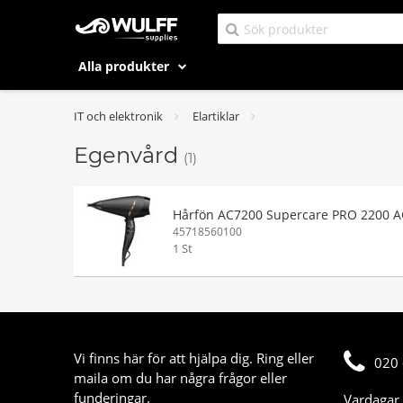
Alla produkter
IT och elektronik
Elartiklar
Egenvård
(1)
Hårfön AC7200 Supercare PRO 2200 A
45718560100
1 St
Vi finns här för att hjälpa dig. Ring eller
020 
maila om du har några frågor eller
funderingar.
Vardagar 