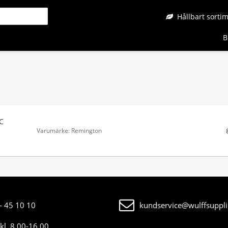
Hållbart sorti
B
C
Varumärke: Remington
- 45 10 10
kundservice@wulffsuppli
kl. 8.00-16.00