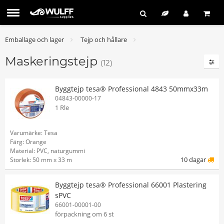
Emballage och lager
Tejp och hållare
Maskeringstejp
(12)
Byggtejp tesa® Professional 4843 50mmx33m
04843-00000-17
1 Rle
Varumärke: Tesa
Färg: Orange
Material: PVC, naturgummi
10 dagar
Storlek: 50 mm x 33 m
Byggtejp tesa® Professional 66001 Plastering
sPVC
66001-00001-00
förpackning om 6 st