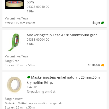
50m
04323-00040-00
1 Rle
Varumärke: Tesa
i lager
Storlek: 19 mm x 50 m
Maskeringstejp Tesa 4338 50mmx50m grön
04338-00004-00
1 Rle
Varumärke: Tesa
Färg: Grön
10 dagar
Storlek: 50 mm x 50 m
Maskeringstejp enkel naturvit 25mmx50m
krympfilm 9/frp.
I042001
förpackning om 9 st
Färg: Naturvit
Material: Mättat papper medium krypande
Storlek: 25 mm x 50 m