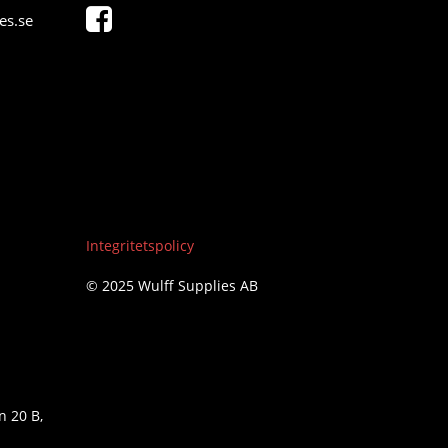
es.se
Integritetspolicy
© 2025 Wulff Supplies AB
n 20 B,