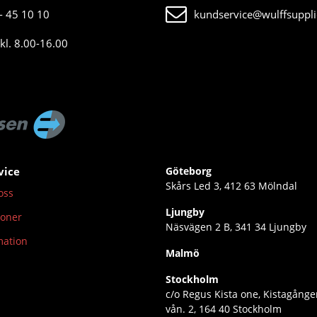
- 45 10 10
kundservice@wulffsuppli
kl. 8.00-16.00
vice
Göteborg
Skårs Led 3, 412 63 Mölndal
oss
Ljungby
ioner
Näsvägen 2 B, 341 34 Ljungby
mation
Malmö
Stockholm
c/o Regus Kista one, Kistagånge
vån. 2, 164 40 Stockholm