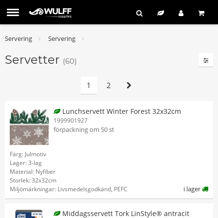
Servering
Servering
Servetter
(60)
1
2
Lunchservett Winter Forest 32x32cm
1999901927
förpackning om 50 st
Färg: Julmotiv
Lager: 3-lag
Material: Nyfiber
Storlek: 32x32cm
i lager
Miljömärkningar: Livsmedelsgodkänd, PEFC
Middagsservett Tork LinStyle® antracit