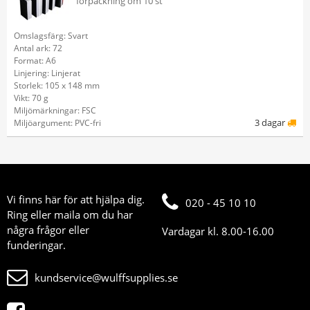
förpackning om 10 st
Omslagsfärg: Svart
Antal ark: 72
Format: A6
Linjering: Linjerat
Storlek: 105 x 148 mm
Vikt: 70 g
Miljömärkningar: FSC
3 dagar
Miljöargument: PVC-fri
Vi finns här för att hjälpa dig.
020 - 45 10 10
Ring eller maila om du har
några frågor eller
Vardagar kl. 8.00-16.00
funderingar.
kundservice@wulffsupplies.se