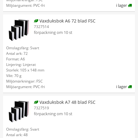
i lager
Miljöargument: PVC-fri
Vaxduksbok A6 72 blad FSC
7327514
förpackning om 10 st
Omslagsfärg: Svart
Antal ark: 72
Format: A6
Linjering: Linjerat
Storlek: 105 x 148 mm
Vikt: 70 g
Miljömärkningar: FSC
i lager
Miljöargument: PVC-fri
Vaxduksbok A7 48 blad FSC
7327519
förpackning om 10 st
Omslagsfärg: Svart
Antal ark: 48