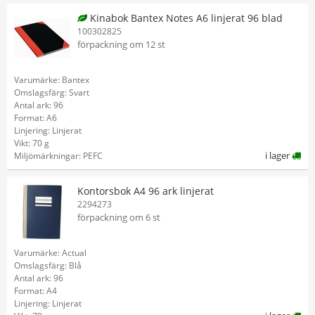
Kinabok Bantex Notes A6 linjerat 96 blad
100302825
förpackning om 12 st
Varumärke: Bantex
Omslagsfärg: Svart
Antal ark: 96
Format: A6
Linjering: Linjerat
Vikt: 70 g
i lager
Miljömärkningar: PEFC
Kontorsbok A4 96 ark linjerat
2294273
förpackning om 6 st
Varumärke: Actual
Omslagsfärg: Blå
Antal ark: 96
Format: A4
Linjering: Linjerat