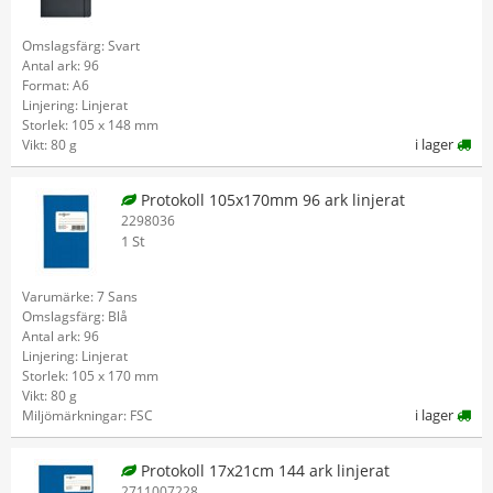
Omslagsfärg: Svart
Antal ark: 96
Format: A6
Linjering: Linjerat
Storlek: 105 x 148 mm
i lager
Vikt: 80 g
Protokoll 105x170mm 96 ark linjerat
2298036
1 St
Varumärke: 7 Sans
Omslagsfärg: Blå
Antal ark: 96
Linjering: Linjerat
Storlek: 105 x 170 mm
Vikt: 80 g
i lager
Miljömärkningar: FSC
Protokoll 17x21cm 144 ark linjerat
2711007228