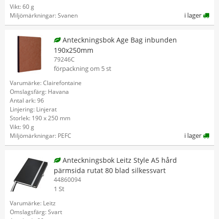
Vikt: 60 g
i lager
Miljömärkningar: Svanen
Anteckningsbok Age Bag inbunden
190x250mm
79246C
förpackning om 5 st
Varumärke: Clairefontaine
Omslagsfärg: Havana
Antal ark: 96
Linjering: Linjerat
Storlek: 190 x 250 mm
Vikt: 90 g
i lager
Miljömärkningar: PEFC
Anteckningsbok Leitz Style A5 hård
pärmsida rutat 80 blad silkessvart
44860094
1 St
Varumärke: Leitz
Omslagsfärg: Svart