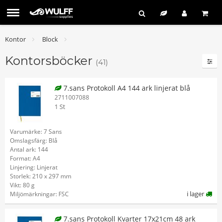
Kontor
Block
Kontorsböcker
(41)
7.sans Protokoll A4 144 ark linjerat blå
2711007088
1 St
Varumärke: 7 Sans
Omslagsfärg: Blå
Antal ark: 144
Format: A4
Linjering: Linjerat
Storlek: 210 x 297 mm
Vikt: 80 g
i lager
Miljömärkningar: FSC
7.sans Protokoll Kvarter 17x21cm 48 ark