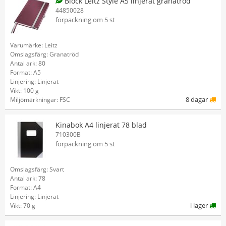
Block Leitz Style A5 linjerat granatröd
44850028
förpackning om 5 st
Varumärke: Leitz
Omslagsfärg: Granatröd
Antal ark: 80
Format: A5
Linjering: Linjerat
Vikt: 100 g
8 dagar
Miljömärkningar: FSC
Kinabok A4 linjerat 78 blad
710300B
förpackning om 5 st
Omslagsfärg: Svart
Antal ark: 78
Format: A4
Linjering: Linjerat
i lager
Vikt: 70 g