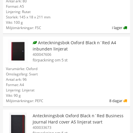
Antal ark: 80
Format: A5
Linjering: Rutat
Storlek: 145 x 18 x 211 mm
Vikt: 100 g
i lager
Miljömärkningar: FSC
Anteckningsbok Oxford Black n´Red A4
inbunden linjerat
400047606
förpackning om 5 st
Varumärke: Oxford
Omslagsfärg: Svart
Antal ark: 96
Format: A4
Linjering: Linjerat
Vikt: 90 g
8 dagar
Miljömärkningar: PEFC
Anteckningsbok Oxford Black n´Red Business
Journal Hard cover A5 linjerat svart
400033673