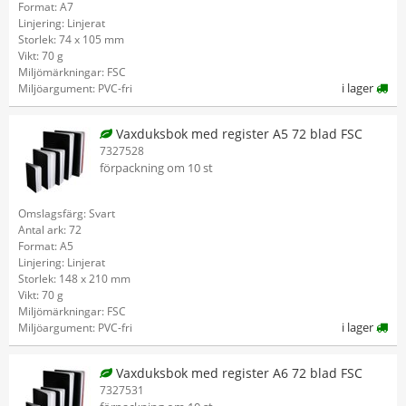
Format: A7
Linjering: Linjerat
Storlek: 74 x 105 mm
Vikt: 70 g
Miljömärkningar: FSC
i lager
Miljöargument: PVC-fri
Vaxduksbok med register A5 72 blad FSC
7327528
förpackning om 10 st
Omslagsfärg: Svart
Antal ark: 72
Format: A5
Linjering: Linjerat
Storlek: 148 x 210 mm
Vikt: 70 g
Miljömärkningar: FSC
i lager
Miljöargument: PVC-fri
Vaxduksbok med register A6 72 blad FSC
7327531