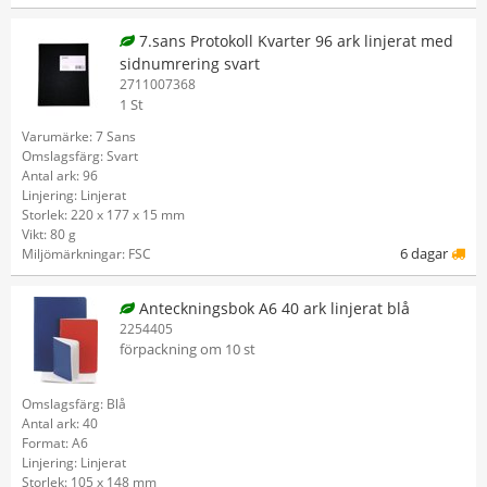
7.sans Protokoll Kvarter 96 ark linjerat med
sidnumrering svart
2711007368
1 St
Varumärke: 7 Sans
Omslagsfärg: Svart
Antal ark: 96
Linjering: Linjerat
Storlek: 220 x 177 x 15 mm
Vikt: 80 g
6 dagar
Miljömärkningar: FSC
Anteckningsbok A6 40 ark linjerat blå
2254405
förpackning om 10 st
Omslagsfärg: Blå
Antal ark: 40
Format: A6
Linjering: Linjerat
Storlek: 105 x 148 mm