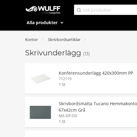
Alla produkter
Kontor
Skrivbordsartiklar
Skrivunderlägg
(13)
Konferensunderlägg 420x300mm PP
712119
1 St
Skrivbordsmatta Tucano Hemmakonto
67x42cm Grå
MA-DP-DG
1 St