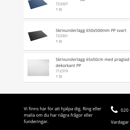
723307
1 St
Skrivunderlägg 650x500mm PP svart
723301
1 St
Skrivunderlägg 65x50cm med präglad
dekorkant PP
712319
1 St
Vi finns här för att hjälpa dig. Ring eller
020 
maila om du har några frågor eller
funderingar.
Vardagar 