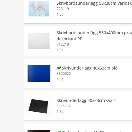
Skrivbordsunderlägg 50x38cm världsk
723119
1 St
Skrivbordsunderlägg 530x400mm prä
dekorkant PP
712219
1 St
Skrivunderlägg 40x53cm blå
8300022
1 St
Skrivunderlägg 40x53cm svart
KF26802
1 St