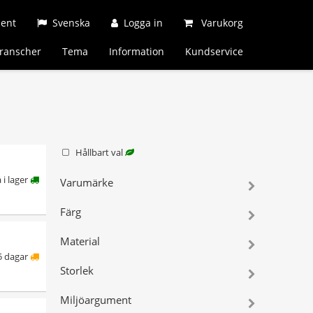
ment
Svenska
Logga in
Varukorg
ranscher
Tema
Information
Kundservice
Hållbart val
å i lager
Varumärke
Färg
Material
5 dagar
Storlek
Miljöargument