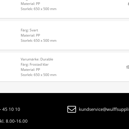
Material: PP
Storlek: 650 x 500 mm
Färg: Svart
Material: PP
Storlek: 650 x 500 mm
Varumärke: Durable
Färg: Frostad klar
f
Material: PP
Storlek: 650 x 500 mm
- 45 10 10
kundservice@wulffsuppli
kl. 8.00-16.00