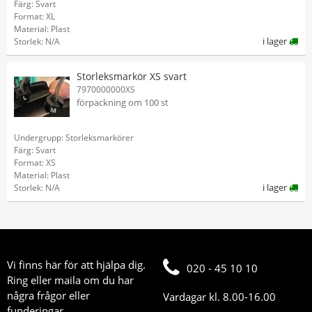
Färg: Svart
Format: XL
Material: Plast
i lager
Storlek: N/A
Storleksmarkör XS svart
7970000000XS
förpackning om 100 st
Undergrupp: Storleksmarkörer
Färg: Svart
Format: XS
Material: Plast
i lager
Storlek: N/A
Vi finns här för att hjälpa dig.
020 - 45 10 10
Ring eller maila om du har
några frågor eller
Vardagar kl. 8.00-16.00
funderingar.