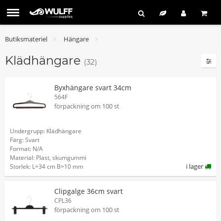
Butiksmateriel
Hängare
Klädhängare
(32)
Byxhängare svart 34cm
564F
förpackning om 100 st
Undergrupp: Klädhängare
Färg: Svart
Format: N/A
Material: Plast, skumgummi
i lager
Storlek: L=34 cm B=10 mm
Clipgalge 36cm svart
CPL36
förpackning om 100 st