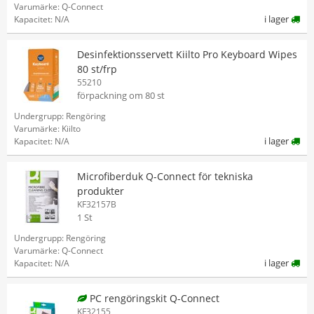
Varumärke: Q-Connect
i lager
Kapacitet: N/A
Desinfektionsservett Kiilto Pro Keyboard Wipes
80 st/frp
55210
förpackning om 80 st
Undergrupp: Rengöring
Varumärke: Kiilto
i lager
Kapacitet: N/A
Microfiberduk Q-Connect för tekniska
produkter
KF32157B
1 St
Undergrupp: Rengöring
Varumärke: Q-Connect
i lager
Kapacitet: N/A
PC rengöringskit Q-Connect
KF32155