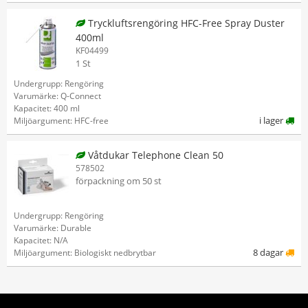
Tryckluftsrengöring HFC-Free Spray Duster
400ml
KF04499
1 St
Undergrupp: Rengöring
Varumärke: Q-Connect
Kapacitet: 400 ml
i lager
Miljöargument: HFC-free
Våtdukar Telephone Clean 50
578502
förpackning om 50 st
Undergrupp: Rengöring
Varumärke: Durable
Kapacitet: N/A
8 dagar
Miljöargument: Biologiskt nedbrytbar