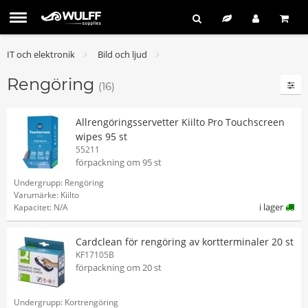
IT och elektronik
Bild och ljud
Rengöring
(16)
Allrengöringsservetter Kiilto Pro Touchscreen
wipes 95 st
55211
förpackning om 95 st
Undergrupp: Rengöring
Varumärke: Kiilto
i lager
Kapacitet: N/A
Cardclean för rengöring av kortterminaler 20 st
KF17105B
förpackning om 20 st
Undergrupp: Kortrengöring