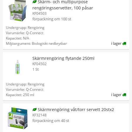
Skärm- och multipurpose
rengöringsservetter, 100 påsar
KF04503
förpackning om 100 st
Undergrupp: Rengöring
Varumärke: Q-Connect
Kapacitet: N/A
i lager
Miljöargument: Biologiskt nedbrytbar
Skärmrengöring flytande 250ml
KF04502
1 St
Undergrupp: Rengöring
Varumärke: Q-Connect
i lager
Kapacitet: 250 ml
Skärmrengöring våt/torr servett 20stx2
KF32148
förpackning om 40 st