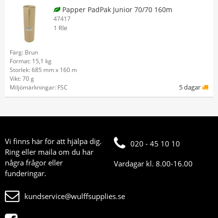
Papper PadPak Junior 70/70 160m
47417
1 Rle
Färg: Brun
Format: 15,1 kg
Storlek: 685 mm x 160 m
Vikt: 70 g
5 dagar
Miljömärkningar: FSC
Vi finns här för att hjälpa dig.
020 - 45 10 10
Ring eller maila om du har
några frågor eller
Vardagar kl. 8.00-16.00
funderingar.
kundservice@wulffsupplies.se