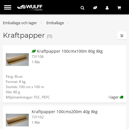
Emballage och lager
Emballage
Kraftpapper
(11)
Kraftpapper 100cmx100m 80g 8kg
731106
1 Rle
Färg: Brun
Format: 8 kg
Storlek: 100 cm x 100 m
Vikt: 80 g
i lager
Miljömärkningar: FSC, PEFC
Kraftpapper 100cmx200m 40g 8kg
731102
1 Rle