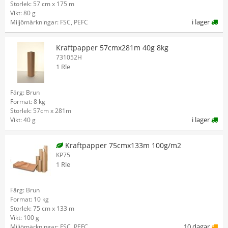
Storlek: 57 cm x 175 m
Vikt: 80 g
i lager
Miljömärkningar: FSC, PEFC
Kraftpapper 57cmx281m 40g 8kg
731052H
1 Rle
Färg: Brun
Format: 8 kg
Storlek: 57cm x 281m
i lager
Vikt: 40 g
Kraftpapper 75cmx133m 100g/m2
KP75
1 Rle
Färg: Brun
Format: 10 kg
Storlek: 75 cm x 133 m
Vikt: 100 g
10 dagar
Miljömärkningar: FSC, PEFC