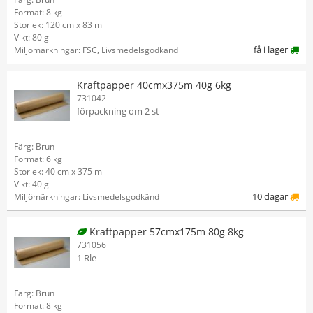
Format: 8 kg
Storlek: 120 cm x 83 m
Vikt: 80 g
få i lager
Miljömärkningar: FSC, Livsmedelsgodkänd
Kraftpapper 40cmx375m 40g 6kg
731042
förpackning om 2 st
Färg: Brun
Format: 6 kg
Storlek: 40 cm x 375 m
Vikt: 40 g
10 dagar
Miljömärkningar: Livsmedelsgodkänd
Kraftpapper 57cmx175m 80g 8kg
731056
1 Rle
Färg: Brun
Format: 8 kg