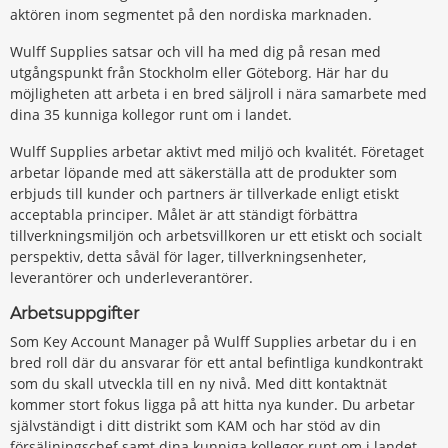
aktören inom segmentet på den nordiska marknaden.
Wulff Supplies satsar och vill ha med dig på resan med
utgångspunkt från Stockholm eller Göteborg. Här har du
möjligheten att arbeta i en bred säljroll i nära samarbete med
dina 35 kunniga kollegor runt om i landet.
Wulff Supplies arbetar aktivt med miljö och kvalitét. Företaget
arbetar löpande med att säkerställa att de produkter som
erbjuds till kunder och partners är tillverkade enligt etiskt
acceptabla principer. Målet är att ständigt förbättra
tillverkningsmiljön och arbetsvillkoren ur ett etiskt och socialt
perspektiv, detta såväl för lager, tillverkningsenheter,
leverantörer och underleverantörer.
Arbetsuppgifter
Som Key Account Manager på Wulff Supplies arbetar du i en
bred roll där du ansvarar för ett antal befintliga kundkontrakt
som du skall utveckla till en ny nivå. Med ditt kontaktnät
kommer stort fokus ligga på att hitta nya kunder. Du arbetar
självständigt i ditt distrikt som KAM och har stöd av din
försäljningschef samt dina kunniga kollegor runt om i landet.