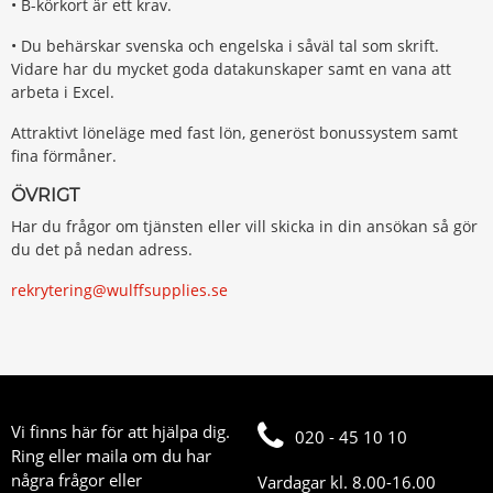
• B-körkort är ett krav.
• Du behärskar svenska och engelska i såväl tal som skrift.
Vidare har du mycket goda datakunskaper samt en vana att
arbeta i Excel.
Attraktivt löneläge med fast lön, generöst bonussystem samt
fina förmåner.
ÖVRIGT
Har du frågor om tjänsten eller vill skicka in din ansökan så gör
du det på nedan adress.
rekrytering@wulffsupplies.se
Vi finns här för att hjälpa dig.
020 - 45 10 10
Ring eller maila om du har
några frågor eller
Vardagar kl. 8.00-16.00