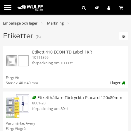
Emballage och lager
Märkning
Etiketter
(6)
Etikett 410 ECON TD Label 1KR
10111899
förpackning om 1000 st
Färg: Vit
i lager
Storlek: 40 x 40 mm
Etiketthållare Förtryckta Placard 120x80mm
8001-20
förpackning om 80 st
Varumärke: Avery
Färg: Vit/grå