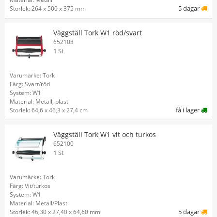
5 dagar
Storlek: 264 x 500 x 375 mm
Väggställ Tork W1 röd/svart
652108
1 St
Varumärke: Tork
Färg: Svart/röd
System: W1
Material: Metall, plast
få i lager
Storlek: 64,6 x 46,3 x 27,4 cm
Väggställ Tork W1 vit och turkos
652100
1 St
Varumärke: Tork
Färg: Vit/turkos
System: W1
Material: Metall/Plast
5 dagar
Storlek: 46,30 x 27,40 x 64,60 mm