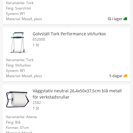
Varumärke: Tork
Färg: Svart/röd
System: W1
få i lager
Material: Metall, plast
Golvställ Tork Performance vit/turkos
652000
1 St
Varumärke: Tork
Färg: Vit/turkos
System: W1
5 dagar
Material: Metall, plast
Väggstativ neutral 26,4x50x37,5cm blå metall
för verkstadsrullar
2582
1 St
Varumärke: Abena
Färg: Blå
Format: 37cm
Material: Metall