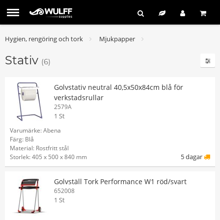
Hygien, rengöring och tork
Mjukpapper
Stativ
(6)
Golvstativ neutral 40,5x50x84cm blå för
verkstadsrullar
2579A
1 St
Varumärke: Abena
Färg: Blå
Material: Rostfritt stål
5 dagar
Storlek: 405 x 500 x 840 mm
Golvställ Tork Performance W1 röd/svart
652008
1 St