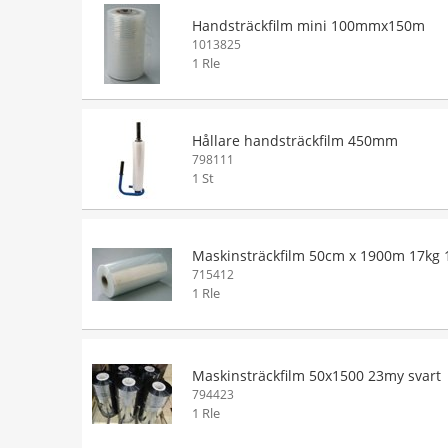
Handsträckfilm mini 100mmx150m
1013825
1 Rle
Hållare handsträckfilm 450mm
798111
1 St
Maskinsträckfilm 50cm x 1900m 17kg
715412
1 Rle
Maskinsträckfilm 50x1500 23my svart
794423
1 Rle