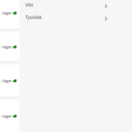
Vikt
i lager
Tjocklek
i lager
i lager
i lager