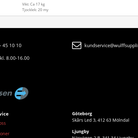
Vikt: Ca 17 kg
Tjocklek: 20 my
- 45 10 10
kundservice@wulffsuppli
kl. 8.00-16.00
vice
Göteborg
Skårs Led 3, 412 63 Mölndal
oss
Ljungby
ioner
Näsvägen 2 B, 341 34 Ljungby