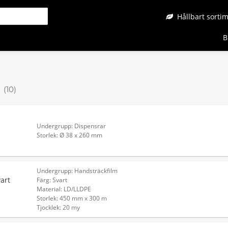
Hållbart sorti
B
e
(10)
Undergrupp: Dispensrar
Storlek: Ø 38 x 260 mm
Undergrupp: Handsträckfilm
art
Färg: Svart
Material: LD/LLDPE
Storlek: 450 mm x 300 m
Tjocklek: 20 my