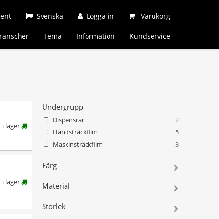
ment
Svenska
Logga in
Varukorg
ranscher
Tema
Information
Kundservice
Undergrupp
Dispensrar
2
i lager
Handsträckfilm
5
Maskinsträckfilm
3
Färg
i lager
Material
Storlek