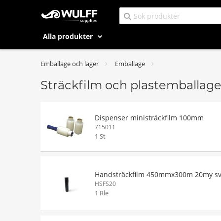
Alla produkter
Emballage och lager
Emballage
Sträckfilm och plastemballag
Dispenser ministräckfilm 100mm
715011
1 St
Handsträckfilm 450mmx300m 20my sv
HSFS20
1 Rle