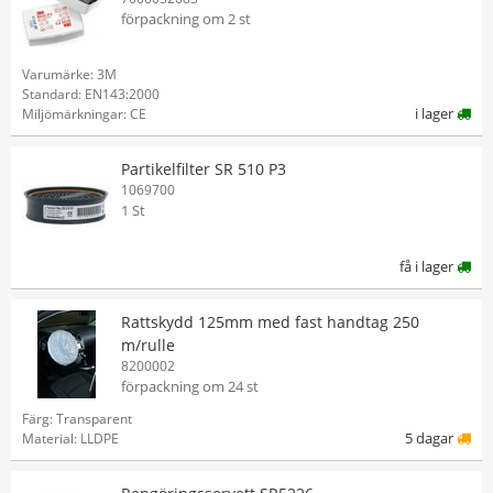
förpackning om 2 st
Varumärke: 3M
Standard: EN143:2000
i lager
Miljömärkningar: CE
Partikelfilter SR 510 P3
1069700
1 St
få i lager
Rattskydd 125mm med fast handtag 250
m/rulle
8200002
förpackning om 24 st
Färg: Transparent
5 dagar
Material: LLDPE