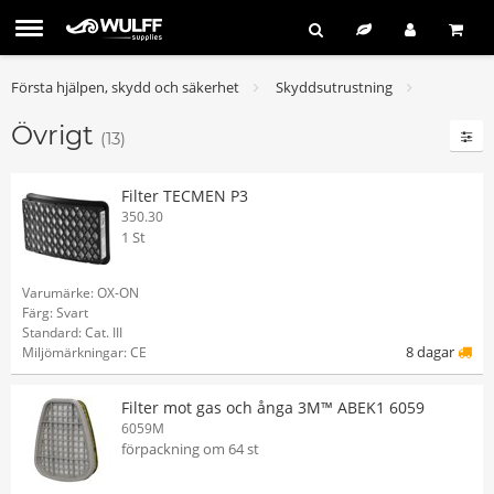
Första hjälpen, skydd och säkerhet
Skyddsutrustning
Övrigt
(13)
Filter TECMEN P3
350.30
1 St
Varumärke: OX-ON
Färg: Svart
Standard: Cat. III
8 dagar
Miljömärkningar: CE
Filter mot gas och ånga 3M™ ABEK1 6059
6059M
förpackning om 64 st