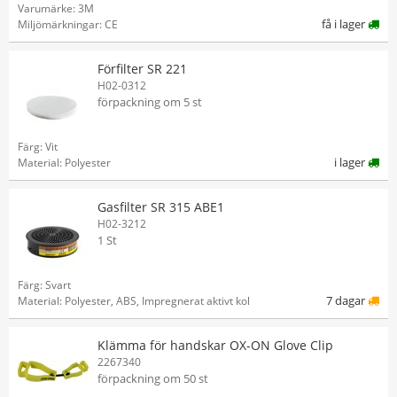
Varumärke: 3M
få i lager
Miljömärkningar: CE
Förfilter SR 221
H02-0312
förpackning om 5 st
Färg: Vit
i lager
Material: Polyester
Gasfilter SR 315 ABE1
H02-3212
1 St
Färg: Svart
7 dagar
Material: Polyester, ABS, Impregnerat aktivt kol
Klämma för handskar OX-ON Glove Clip
2267340
förpackning om 50 st