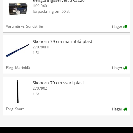
Rengöringsservett SR5226
H09-0401
förpackning om 50 st
Varumärke: Sundström
i lager
Skohorn 79 cm marinblå plast
270790HT
1 St
Färg: Marinblå
i lager
Skohorn 79 cm svart plast
270790Z
1 St
Färg: Svart
i lager