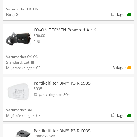
Varumärke: OX-ON
få i lager
Färg: Gul
OX-ON TECMEN Powered Air Kit
350.00
1 St
Varumärke: OX-ON
Standard: Cat. III
8 dagar
Miljömärkningar: CE
Partikelfilter 3M™ P3 R 5935
5935
förpackning om 80 st
Varumärke: 3M
få i lager
Miljömärkningar: CE
Partikelfilter 3M™ P3 R 6035
7000032083