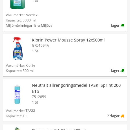
1 St
Varumärke: Nordex
Kapacitet: 5000 ml
i lager
Miljömärkningar: Bra Miljöval
Klorin Power Mousse Spray 12x500ml
GR01594A
1 St
Varumärke: Klorin
i lager
Kapacitet: 500 ml
Neutralt allrengöringsmedel TASKI Sprint 200
E1b
7512859
1 St
Varumärke: TASKI
7 dagar
Kapacitet: 1 L