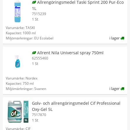
Allrengöringsmedel Taski Sprint 200 Pur-Eco
1L
7515239
1 St
Varumärke: TASKI
Kapacitet: 1000 ml
i lager
Miljömärkningar: EU Ecolabel
Allrent Nila Universal spray 750ml
62555460
1 St
Varumärke: Nordex
Kapacitet: 750 ml
i lager
Miljömärkningar: Svanen
Golv- och allrengöringsmedel Cif Professional
Oxy-Gel 5L
7517870
1 St
Varumärke: CIF