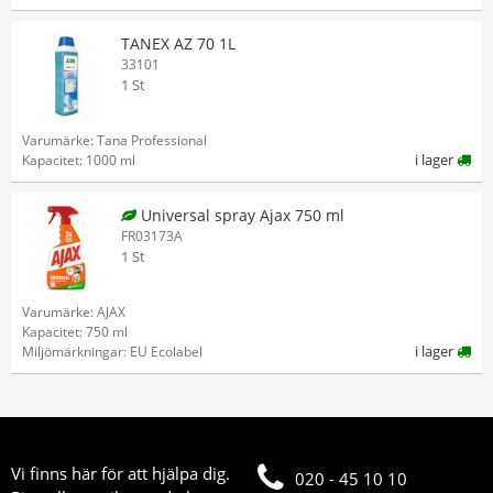
TANEX AZ 70 1L
33101
1 St
Varumärke: Tana Professional
i lager
Kapacitet: 1000 ml
Universal spray Ajax 750 ml
FR03173A
1 St
Varumärke: AJAX
Kapacitet: 750 ml
i lager
Miljömärkningar: EU Ecolabel
Vi finns här för att hjälpa dig.
020 - 45 10 10