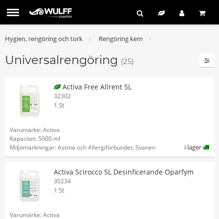
Hygien, rengöring och tork
Rengöring kem
Universalrengöring
(25)
Activa Free Allrent 5L
32302
1 St
Varumärke: Activa
Kapacitet: 5000 ml
i lager
Miljömärkningar: Astma och Allergiförbundet, Svanen
Activa Scirocco 5L Desinficerande Oparfym
30234
1 St
Varumärke: Activa