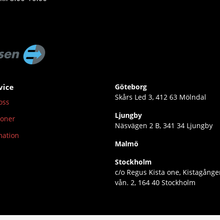
vice
Göteborg
Skårs Led 3, 412 63 Mölndal
oss
Ljungby
ioner
Näsvägen 2 B, 341 34 Ljungby
mation
Malmö
Stockholm
c/o Regus Kista one, Kistagånge
vån. 2, 164 40 Stockholm