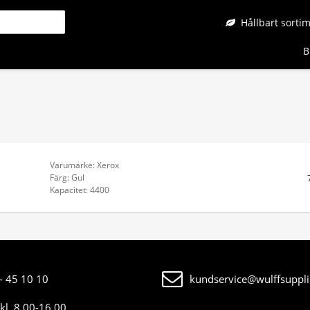
Hållbart sorti
B
Varumärke: Xerox
Färg: Gul
Kapacitet: 4400
- 45 10 10
kundservice@wulffsuppli
kl. 8.00-16.00