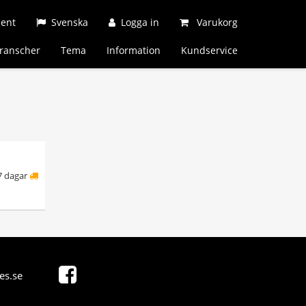
ment
Svenska
Logga in
Varukorg
ranscher
Tema
Information
Kundservice
7 dagar
es.se