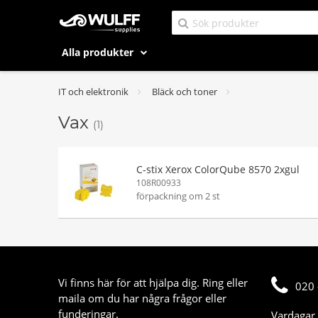
Alla produkter
IT och elektronik
Bläck och toner
Vax
(1)
C-stix Xerox ColorQube 8570 2xgul
108R00933
förpackning om 2 st
Vi finns här för att hjälpa dig. Ring eller
020 
maila om du har några frågor eller
funderingar.
Vardagar 