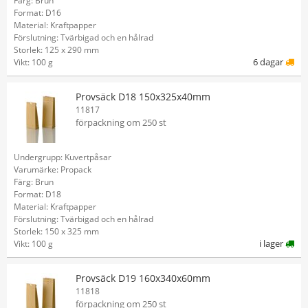
Färg: Brun
Format: D16
Material: Kraftpapper
Förslutning: Tvärbigad och en hålrad
Storlek: 125 x 290 mm
6 dagar
Vikt: 100 g
Provsäck D18 150x325x40mm
11817
förpackning om 250 st
Undergrupp: Kuvertpåsar
Varumärke: Propack
Färg: Brun
Format: D18
Material: Kraftpapper
Förslutning: Tvärbigad och en hålrad
Storlek: 150 x 325 mm
i lager
Vikt: 100 g
Provsäck D19 160x340x60mm
11818
förpackning om 250 st