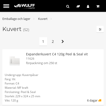
Emballage och lager
Kuvert
Kuvert
(52)
1
2
Expanderkuvert C4 120g Peel & Seal vit
11626
förpackning om 250 st
Undergrupp: Kuvertpåsar
Färg: Vit
Format: C4
Material: MF kraft
Förslutning: Peel & Seal
Storlek: 229 x 324 x 25 mm
6 dagar
Vikt: 120 g