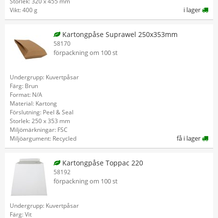
Storlek: 320 x 455 mm
i lager
Vikt: 400 g
Kartongpåse Suprawel 250x353mm
58170
förpackning om 100 st
Undergrupp: Kuvertpåsar
Färg: Brun
Format: N/A
Material: Kartong
Förslutning: Peel & Seal
Storlek: 250 x 353 mm
Miljömärkningar: FSC
få i lager
Miljöargument: Recycled
Kartongpåse Toppac 220
58192
förpackning om 100 st
Undergrupp: Kuvertpåsar
Färg: Vit