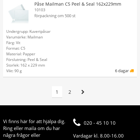
Påse Mailman C5 Peel & Seal 162x229mm
10103
förpackning om 500 st
Undergrupp: Kuvertpåsar
Varumärke: Mailman
Färg: Vit
Format: C5
Material: Papper
Förslutning: Peel & Seal
Storlek: 162 x 229 mm
6 dagar
Vikt: 90 g
1
2
Vi finns här för att hjälpa dig.
020 - 45 10 10
Ring eller maila om du har
några frågor eller
Vardagar kl. 8.00-16.00