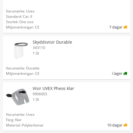
Varumärke: Uvex
Standard: Cat. II
Storlek: One size
7 dagar
Miljömärkningar: CE
Skyddsvisir Durable
343110
1 St
Varumärke: Durable
i lager
Miljömärkningar: CE
Visir UVEX Pheos klar
9906003
1 St
Varumärke: Uvex
Färg: Klar
10 dagar
Material: Polykarbonat