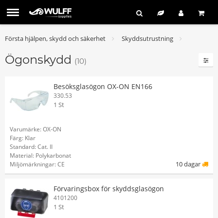
Första hjälpen, skydd och säkerhet
Skyddsutrustning
Ögonskydd
(10)
Besöksglasögon OX-ON EN166
330.53
1 St
Varumärke: OX-ON
Färg: Klar
Standard: Cat. II
Material: Polykarbonat
10 dagar
Miljömärkningar: CE
Förvaringsbox för skyddsglasögon
4101200
1 St