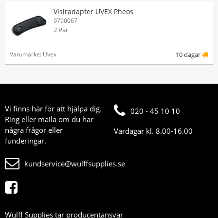
Visiradapter UVEX Pheos
9790067
2 Par
Varumärke: Uvex
10 dagar
Vi finns här för att hjälpa dig.
020 - 45 10 10
Ring eller maila om du har
några frågor eller
Vardagar kl. 8.00-16.00
funderingar.
kundservice@wulffsupplies.se
Wulff Supplies tar producentansvar