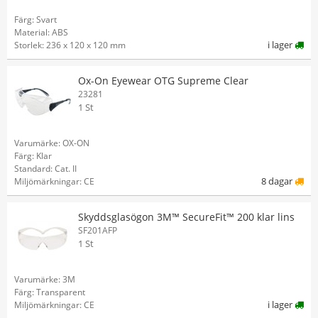
Färg: Svart
Material: ABS
i lager
Storlek: 236 x 120 x 120 mm
Ox-On Eyewear OTG Supreme Clear
23281
1 St
Varumärke: OX-ON
Färg: Klar
Standard: Cat. II
8 dagar
Miljömärkningar: CE
Skyddsglasögon 3M™ SecureFit™ 200 klar lins
SF201AFP
1 St
Varumärke: 3M
Färg: Transparent
i lager
Miljömärkningar: CE