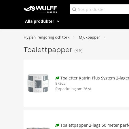
Alla produkter
Hygien, rengöring och tork
Mjukpapper
Toalettpapper
(46)
Toaletter Katrin Plus System 2-lage
87365
förpackning om 36 st
Toalettpapper 2-lags 50 meter perf