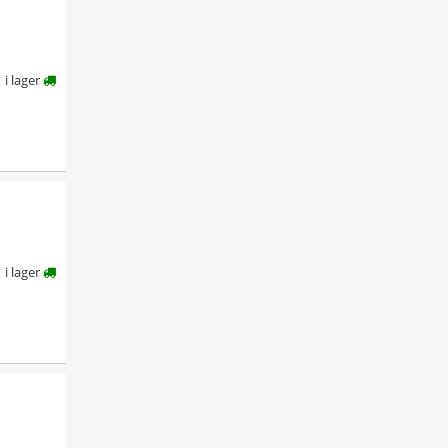
i lager
i lager