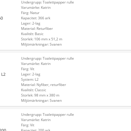
Undergrupp: Toalettpapper rulle
Varumärke: Katrin
Färg: Natur
60
Kapacitet: 366 ark
Lager: 2-lag
Material: Returfiber
Kvalitét: Basic
Storlek: 106 mm x 51,2 m
Miljömärkningar: Svanen
Undergrupp: Toalettpapper rulle
Varumärke: Katrin
Färg: Vit
 L2
Lager: 2-lag
System: L2
Material: Nyfiber, returfiber
Kvalitét: Classic
Storlek: 98 mm x 380 m
Miljömärkningar: Svanen
Undergrupp: Toalettpapper rulle
Varumärke: Katrin
Färg: Vit
 200
Kapacitet: 200 ark