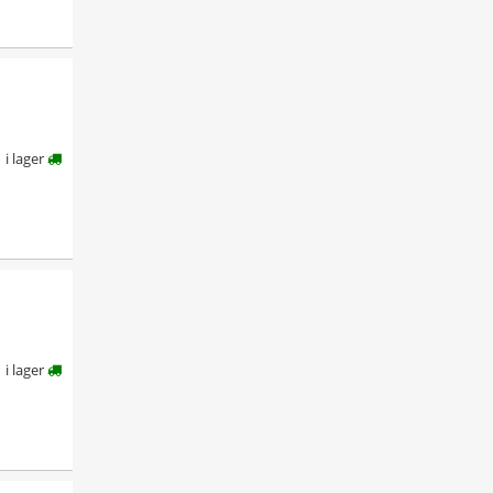
i lager
i lager