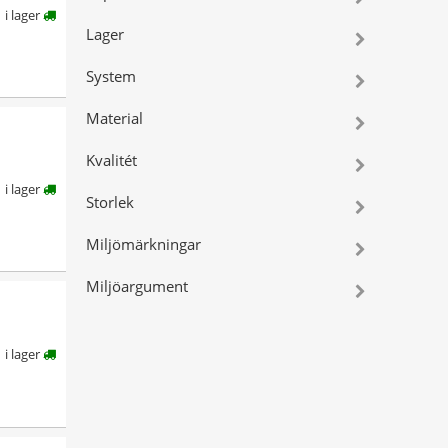
i lager
Lager
System
Material
Kvalitét
i lager
Storlek
Miljömärkningar
Miljöargument
i lager