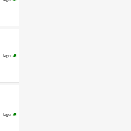
i lager
i lager