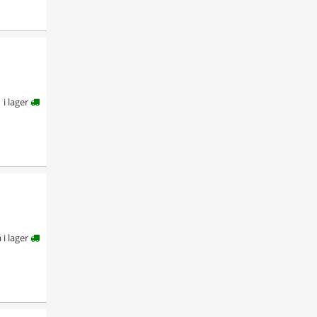
i lager
å i lager