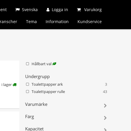
ment
Svenska
Logga in
Varukorg
ranscher
Tema
Information
Kundservice
Hållbart val
Undergrupp
Toalettpapper ark
3
i lager
Toalettpapper rulle
43
Varumärke
Färg
Kapacitet