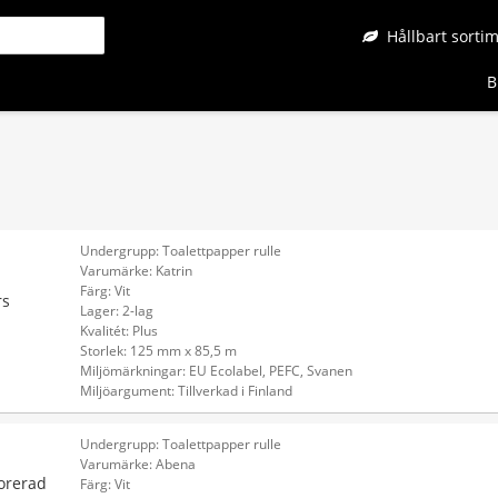
Hållbart sorti
B
Undergrupp: Toalettpapper rulle
Varumärke: Katrin
Färg: Vit
rs
Lager: 2-lag
Kvalitét: Plus
Storlek: 125 mm x 85,5 m
Miljömärkningar: EU Ecolabel, PEFC, Svanen
Miljöargument: Tillverkad i Finland
Undergrupp: Toalettpapper rulle
Varumärke: Abena
orerad
Färg: Vit