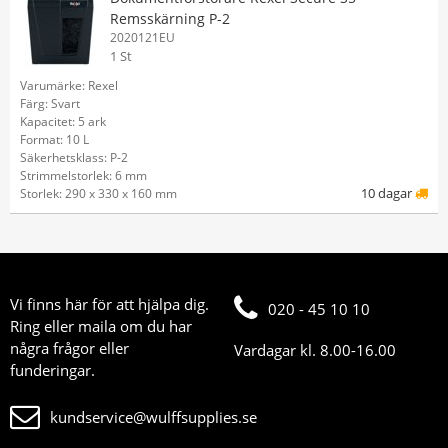
Remsskärning P-2
2020121EU
1 St
Varumärke: Rexel
Färg: Svart
Kapacitet: 5 ark
Format: 10 L
Säkerhetsklass: P-2
Strimmelstorlek: 6 mm
10 dagar
Storlek: 290 x 330 x 160 mm
Vi finns här för att hjälpa dig.
020 - 45 10 10
Ring eller maila om du har
några frågor eller
Vardagar kl. 8.00-16.00
funderingar.
kundservice@wulffsupplies.se