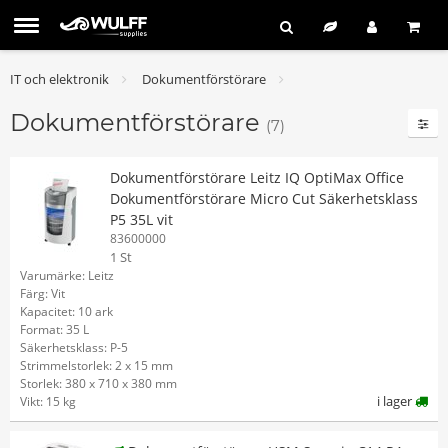
IT och elektronik
Dokumentförstörare
Dokumentförstörare
(7)
Dokumentförstörare Leitz IQ OptiMax Office
Dokumentförstörare Micro Cut Säkerhetsklass
P5 35L vit
83600000
1 St
Varumärke: Leitz
Färg: Vit
Kapacitet: 10 ark
Format: 35 L
Säkerhetsklass: P-5
Strimmelstorlek: 2 x 15 mm
Storlek: 380 x 710 x 380 mm
i lager
Vikt: 15 kg