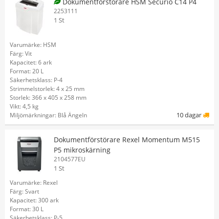
Dokumentförstörare HSM Securio C14 P4
2253111
1 St
Varumärke: HSM
Färg: Vit
Kapacitet: 6 ark
Format: 20 L
Säkerhetsklass: P-4
Strimmelstorlek: 4 x 25 mm
Storlek: 366 x 405 x 258 mm
Vikt: 4,5 kg
10 dagar
Miljömärkningar: Blå Ängeln
Dokumentförstörare Rexel Momentum M515
P5 mikroskärning
2104577EU
1 St
Varumärke: Rexel
Färg: Svart
Kapacitet: 300 ark
Format: 30 L
Säkerhetsklass: P-5