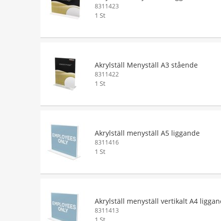
8311423
1 St
Akrylställ Menyställ A3 stående
8311422
1 St
Akrylställ menyställ A5 liggande
8311416
1 St
Akrylställ menyställ vertikalt A4 ligga
8311413
1 St