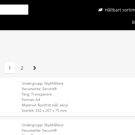
Hållbart sorti
B
1
2
Undergrupp: Skylthållare
Varumärke: Securit®
Färg: Transparent
Format: A4
Material: Rostfritt stål, akryl
Storlek: 332 x 207 x 75 mm
Undergrupp: Skylthållare
Varumärke: Securit®