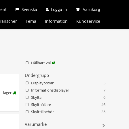
ment
Svenska
Logga in
Varukorg
ranscher
Tema
Information
Kundservice
Hållbart val
Undergrupp
Displayboxar
5
Informationsdisplayer
7
i lager
Skyltar
6
Skylthållare
46
Skylttillbehör
35
Varumärke