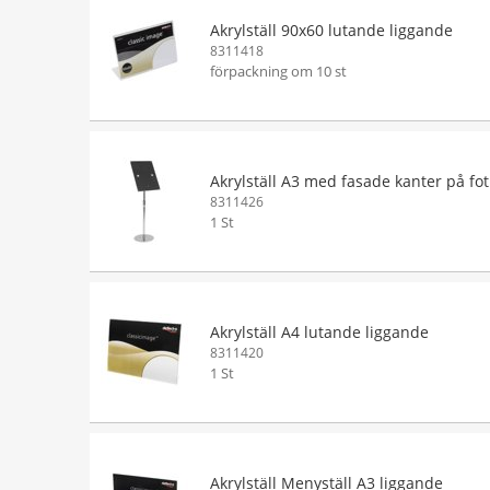
Akrylställ 90x60 lutande liggande
8311418
förpackning om 10 st
Akrylställ A3 med fasade kanter på fot
8311426
1 St
Akrylställ A4 lutande liggande
8311420
1 St
Akrylställ Menyställ A3 liggande