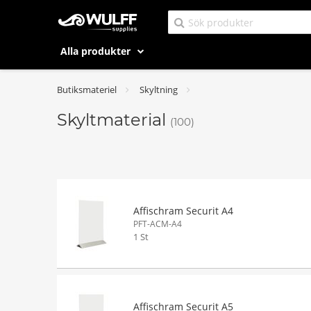
Alla produkter
Butiksmateriel
Skyltning
Skyltmaterial
(100)
Affischram Securit A4
PFT-ACM-A4
1 St
Affischram Securit A5