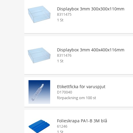
Displaybox 3mm 300x300x110mm
8311475
1 St
Displaybox 3mm 400x400x116mm
8311476
1 St
Etikettficka för varuspjut
D170040
förpackning om 100 st
Folieskrapa PA1-B 3M blå
61246
1 St