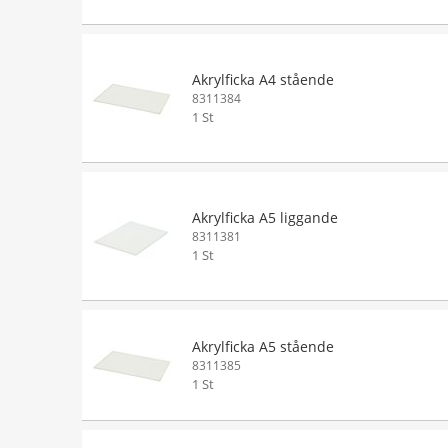
Akrylficka A4 stående
8311384
1 St
Akrylficka A5 liggande
8311381
1 St
Akrylficka A5 stående
8311385
1 St