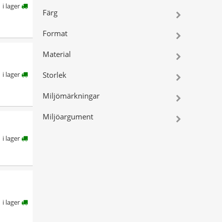
i lager
Färg
Format
Material
i lager
Storlek
Miljömärkningar
Miljöargument
i lager
i lager