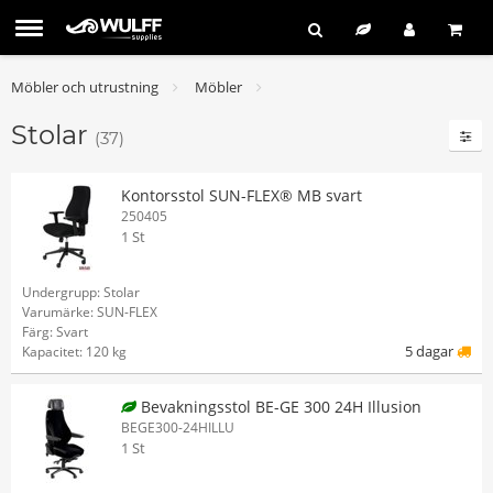
Möbler och utrustning
Möbler
Stolar
(37)
Kontorsstol SUN-FLEX® MB svart
250405
1 St
Undergrupp: Stolar
Varumärke: SUN-FLEX
Färg: Svart
5 dagar
Kapacitet: 120 kg
Bevakningsstol BE-GE 300 24H Illusion
BEGE300-24HILLU
1 St