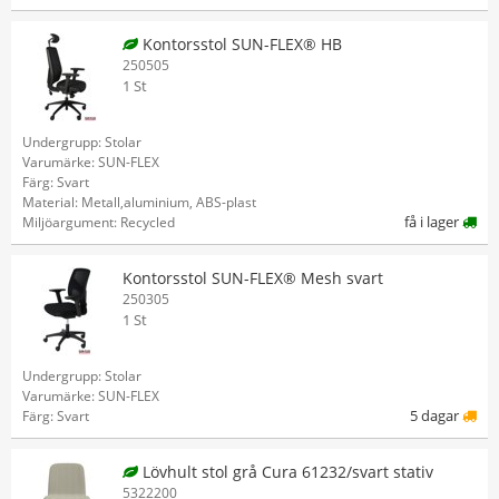
Kontorsstol SUN-FLEX® HB
250505
1 St
Undergrupp: Stolar
Varumärke: SUN-FLEX
Färg: Svart
Material: Metall,aluminium, ABS-plast
få i lager
Miljöargument: Recycled
Kontorsstol SUN-FLEX® Mesh svart
250305
1 St
Undergrupp: Stolar
Varumärke: SUN-FLEX
5 dagar
Färg: Svart
Lövhult stol grå Cura 61232/svart stativ
5322200