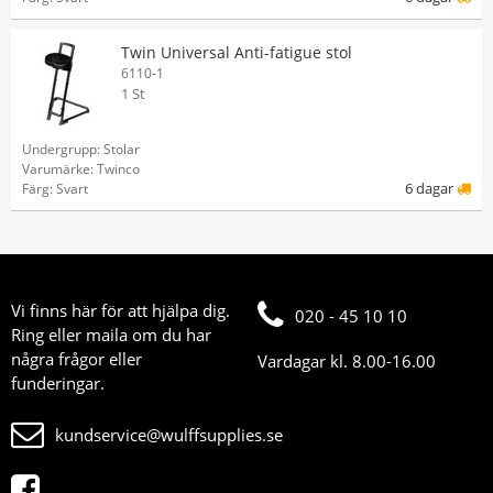
Twin Universal Anti-fatigue stol
6110-1
1 St
Undergrupp: Stolar
Varumärke: Twinco
6 dagar
Färg: Svart
Vi finns här för att hjälpa dig.
020 - 45 10 10
Ring eller maila om du har
några frågor eller
Vardagar kl. 8.00-16.00
funderingar.
kundservice@wulffsupplies.se