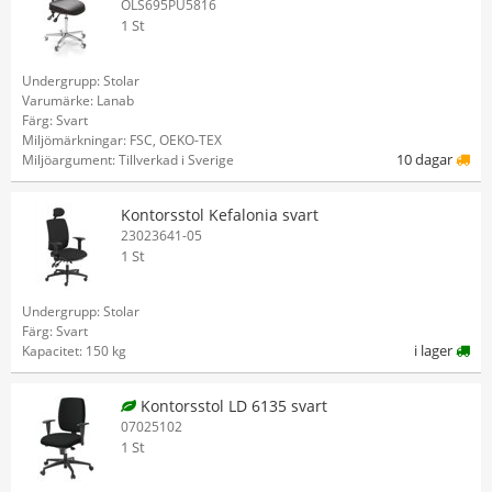
OLS695PU5816
1 St
Undergrupp: Stolar
Varumärke: Lanab
Färg: Svart
Miljömärkningar: FSC, OEKO-TEX
10 dagar
Miljöargument: Tillverkad i Sverige
Kontorsstol Kefalonia svart
23023641-05
1 St
Undergrupp: Stolar
Färg: Svart
i lager
Kapacitet: 150 kg
Kontorsstol LD 6135 svart
07025102
1 St