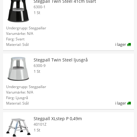
Stegpall Twin Steel 41cm svart
6300-1
1 St
Undergrupp: Stegpallar
Varumärke: N/A
Färg: Svart
i lager
Material: Stål
Stegpall Twin Steel ljusgrå
6300-9
1 St
Undergrupp: Stegpallar
Varumärke: N/A
Färg: Ljusgrå
i lager
Material: Stål
Stegpall XLstep P 0,49m
40101Z
1 St