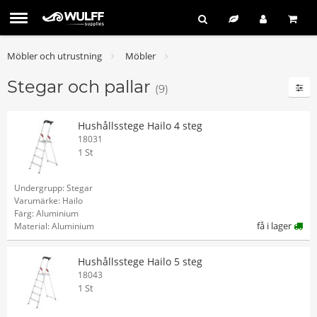
Möbler och utrustning
Möbler
Stegar och pallar
(9)
Hushållsstege Hailo 4 steg
18031
1 St
Undergrupp: Stegar
Varumärke: Hailo
Färg: Aluminium
få i lager
Material: Aluminium
Hushållsstege Hailo 5 steg
18043
1 St