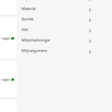
Material
Storlek
Vikt
i lager
Miljömärkningar
Miljöargument
i lager