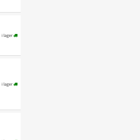
i lager
i lager