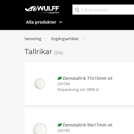
Alla produkter
Servering
Engångsartiklar
Tallrikar
(24)
Demotallrik 77x15mm vit
205784
förpackning om 3000 st
Demotallrik 99x17mm vit
205783