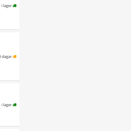
i lager
0 dagar
i lager