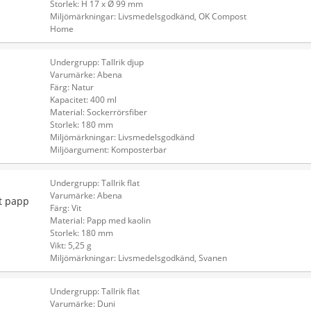
Storlek: H 17 x Ø 99 mm
Miljömärkningar: Livsmedelsgodkänd, OK Compost
Home
Undergrupp: Tallrik djup
Varumärke: Abena
Färg: Natur
Kapacitet: 400 ml
Material: Sockerrörsfiber
Storlek: 180 mm
Miljömärkningar: Livsmedelsgodkänd
Miljöargument: Komposterbar
Undergrupp: Tallrik flat
Varumärke: Abena
t papp
Färg: Vit
Material: Papp med kaolin
Storlek: 180 mm
Vikt: 5,25 g
Miljömärkningar: Livsmedelsgodkänd, Svanen
Undergrupp: Tallrik flat
Varumärke: Duni