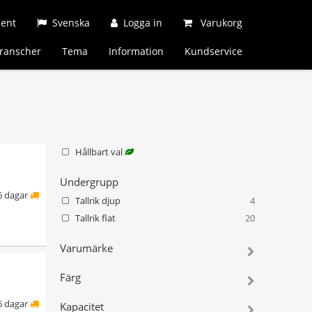
ment
Svenska
Logga in
Varukorg
ranscher
Tema
Information
Kundservice
Hållbart val
Undergrupp
6 dagar
Tallrik djup
4
Tallrik flat
20
Varumärke
Färg
6 dagar
Kapacitet