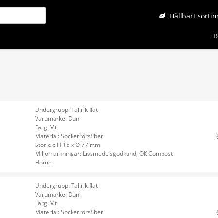
Hållbart sorti
B
Undergrupp: Tallrik flat
Varumärke: Duni
Färg: Vit
Material: Sockerrörsfiber
Storlek: H 15 x Ø 77 mm
Miljömärkningar: Livsmedelsgodkänd, OK Compost
Home
Undergrupp: Tallrik flat
Varumärke: Duni
Färg: Vit
Material: Sockerrörsfiber