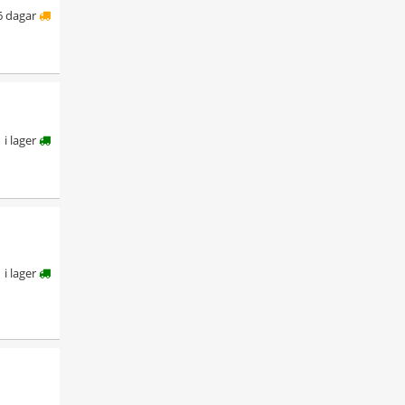
6 dagar
i lager
i lager