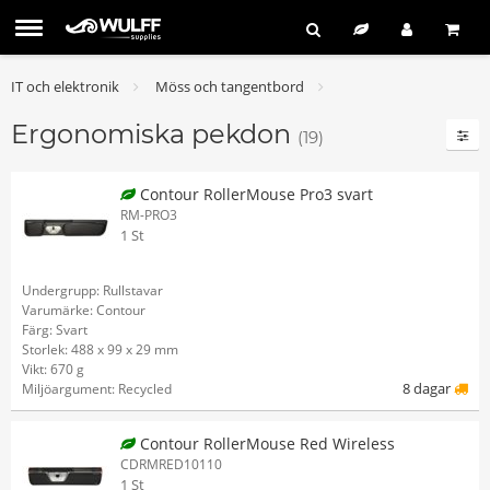
IT och elektronik
Möss och tangentbord
Ergonomiska pekdon
(19)
Contour RollerMouse Pro3 svart
RM-PRO3
1 St
Undergrupp: Rullstavar
Varumärke: Contour
Färg: Svart
Storlek: 488 x 99 x 29 mm
Vikt: 670 g
8 dagar
Miljöargument: Recycled
Contour RollerMouse Red Wireless
CDRMRED10110
1 St