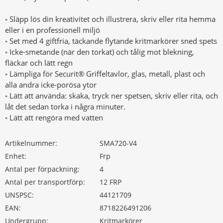
◦ Släpp lös din kreativitet och illustrera, skriv eller rita hemma
eller i en professionell miljö
◦ Set med 4 giftfria, täckande flytande kritmarkörer sned spets
◦ Icke-smetande (när den torkat) och tålig mot blekning,
fläckar och lätt regn
◦ Lämpliga för Securit® Griffeltavlor, glas, metall, plast och
alla andra icke-porösa ytor
◦ Lätt att använda: skaka, tryck ner spetsen, skriv eller rita, och
låt det sedan torka i några minuter.
◦ Lätt att rengöra med vatten
Artikelnummer:
SMA720-V4
Enhet:
Frp
Antal per förpackning:
4
Antal per transportförp:
12 FRP
UNSPSC:
44121709
EAN:
8718226491206
Undergrupp:
Kritmarkörer