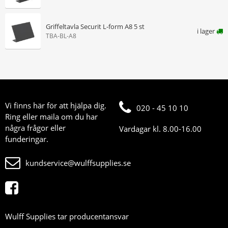
Griffeltavla Securit L-form A8 5 st
i lager
TBA-BL-A8
Vi finns här för att hjälpa dig.
020 - 45 10 10
Ring eller maila om du har
några frågor eller
Vardagar kl. 8.00-16.00
funderingar.
kundservice@wulffsupplies.se
Wulff Supplies tar producentansvar