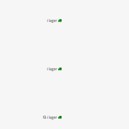
i lager
i lager
få i lager