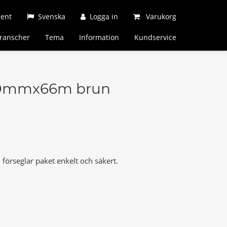
ment
Svenska
Logga in
Varukorg
ranscher
Tema
Information
Kundservice
50mmx66m brun
 förseglar paket enkelt och säkert.