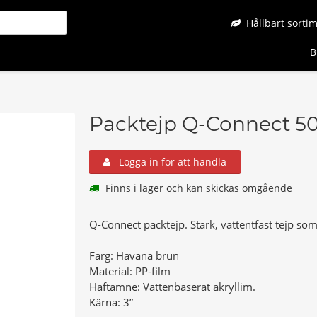
Hållbart sorti
B
Packtejp Q-Connect 
Logga in för att handla
Finns i lager och kan skickas omgående
Q-Connect packtejp. Stark, vattentfast tejp som
Färg: Havana brun
Material: PP-film
Häftämne: Vattenbaserat akryllim.
Kärna: 3”