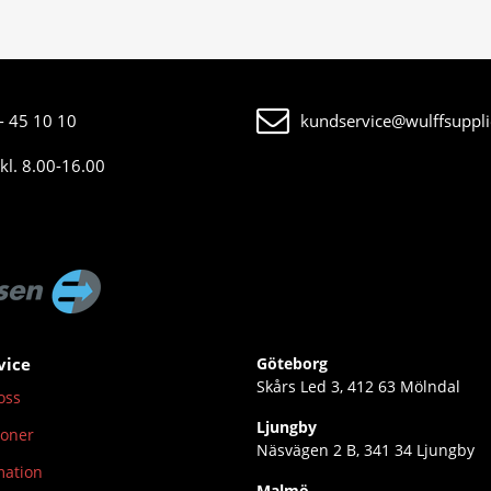
- 45 10 10
kundservice@wulffsuppli
kl. 8.00-16.00
vice
Göteborg
Skårs Led 3, 412 63 Mölndal
oss
Ljungby
ioner
Näsvägen 2 B, 341 34 Ljungby
mation
Malmö