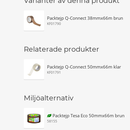
Varianter av denna produkt
Packtejp Q-Connect 38mmx66m brun
KF01790
Relaterade produkter
Packtejp Q-Connect 50mmx66m klar
KF01791
Miljöalternativ
Packtejp Tesa Eco 50mmx66m brun
58155